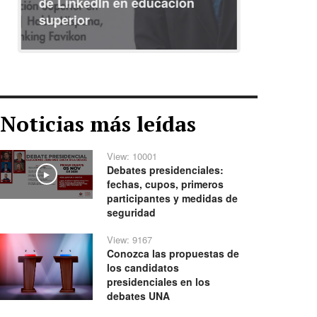
de LinkedIn en educación
interna
superior
identid
Noticias más leídas
View: 10001
Debates presidenciales:
Play
fechas, cupos, primeros
participantes y medidas de
seguridad
View: 9167
Conozca las propuestas de
los candidatos
presidenciales en los
debates UNA