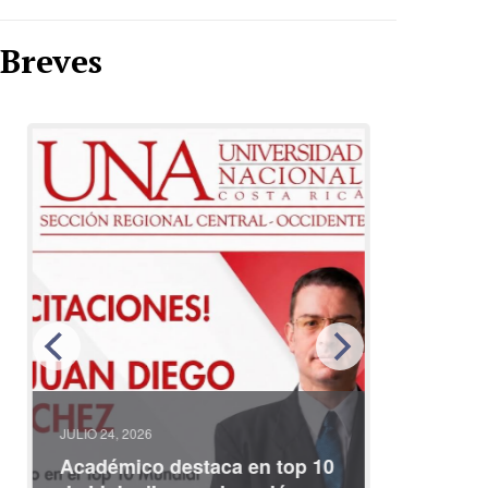
Breves
JULIO 24, 2026
JULIO 08, 2
Académico destaca en top 10
Partici