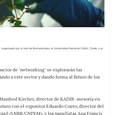
de ganancias es mayor
cuando hubo esfuerzo
tario llama a
ocracia
 organizado por el Hub de Biomateriales, la Universidad Nacional (UNA), Cinde, y el
pacios de "networking" se explorarán las
ndo a este sector y dando forma al futuro de los
 Manfred Kircher, director de KADIB- asesoría en
uturo con el expositor Eduardo Couto, director del
rasil (LNBR/CNPEM), y los panelistas Ana Francis