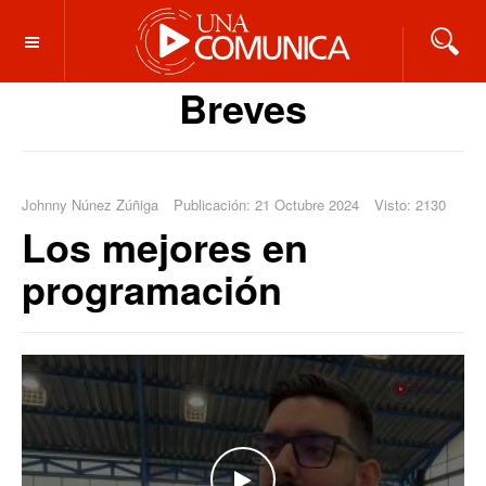
OFF CANVAS
Breves
Johnny Núnez Zúñiga
Publicación: 21 Octubre 2024
Visto: 2130
Los mejores en
programación
WATCH THE VIDEO