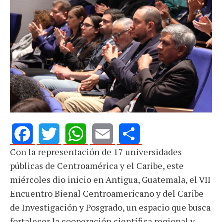
Con la representación de 17 universidades
Facebook
Twitter
WhatsApp
Email
Share
públicas de Centroamérica y el Caribe, este
miércoles dio inicio en Antigua, Guatemala, el VII
Encuentro Bienal Centroamericano y del Caribe
de Investigación y Posgrado, un espacio que busca
fortalecer la cooperación científica regional y