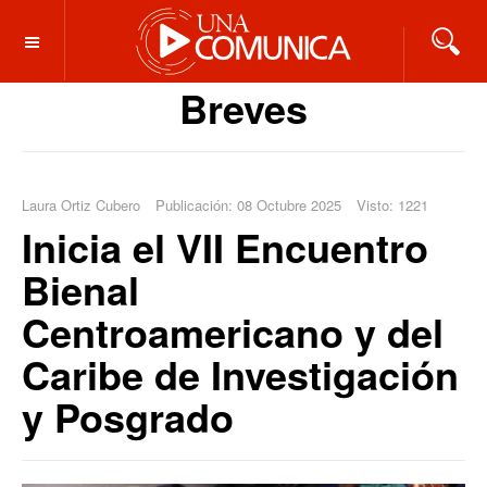
OFF CANVAS
Breves
Laura Ortiz Cubero
Publicación: 08 Octubre 2025
Visto: 1221
Inicia el VII Encuentro
Bienal
Centroamericano y del
Caribe de Investigación
y Posgrado