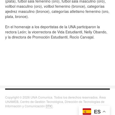
(plata), futbol sala femenino (oro), futbol sala masculino (oro),
volibol masculino (oro), volibol femenino (bronce), categorías
ajedrez masculino (bronce), categorías atletismo femenino (oro,
plata, bronce).
En el homenaje a los deportistas de la UNA participaron la
rectora León; la vicerrectora de Vida Estudiantil, Nelly Obando,
y la directora de Promoción Estudiantil, Rocío Carvajal.
Copyright © 2026 UNA Comunica. Todos los derechos reservados. Área
UNAWEB, Centro de Gestión Tecnológica, Dirección de Tecnologías de
Información y Comunicación
DTIC
.
ES