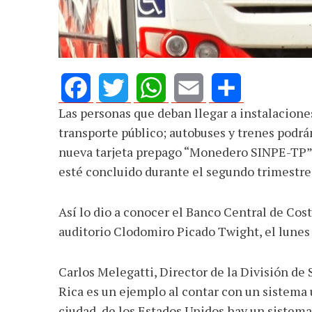
defender la dem
Las personas que deban llegar a instalacione
Facebook
Twitter
WhatsApp
Email
Share
transporte público; autobuses y trenes podrá
nueva tarjeta prepago “Monedero SINPE-TP” 
esté concluido durante el segundo trimestre
Así lo dio a conocer el Banco Central de Cos
auditorio Clodomiro Picado Twight, el lunes
Carlos Melegatti, Director de la División d
Rica es un ejemplo al contar con un sistema 
ciudad de los Estados Unidos hay un sistema