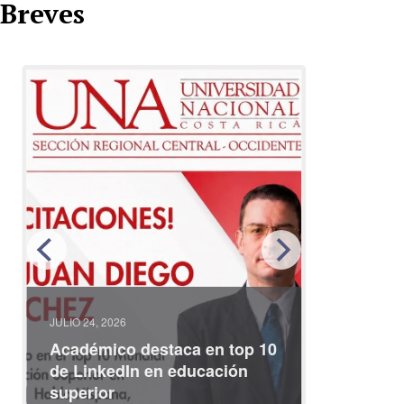
Breves
JULIO 24, 2026
JULIO 08, 2
Académico destaca en top 10
Partici
de LinkedIn en educación
interna
superior
identid