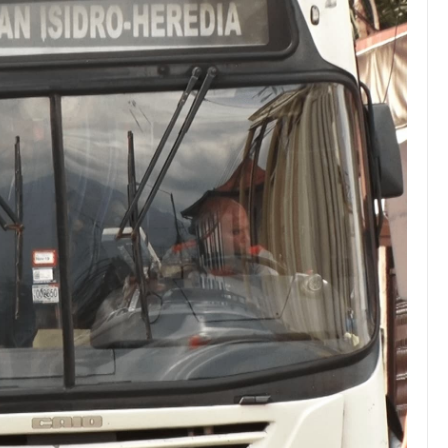
JULIO 24, 2026
Rechazo al reparto desigual
de ganancias es mayor
cuando hubo esfuerzo
tario llama a