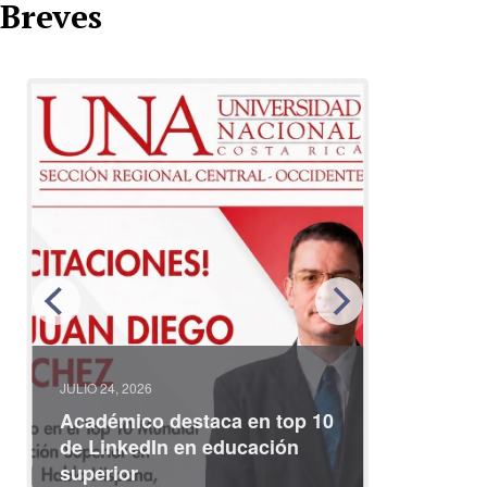
Breves
JULIO 24, 2026
JULIO 08, 2
Académico destaca en top 10
Partici
de LinkedIn en educación
interna
superior
identid