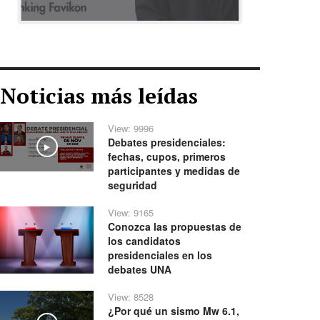
Noticias más leídas
View: 9996
Debates presidenciales:
Play
fechas, cupos, primeros
participantes y medidas de
seguridad
View: 9165
Conozca las propuestas de
los candidatos
presidenciales en los
debates UNA
View: 8528
¿Por qué un sismo Mw 6.1,