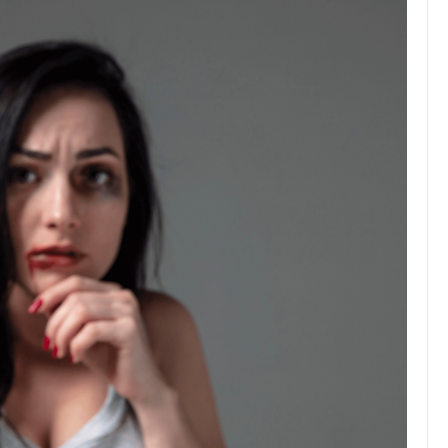
JULIO 24, 2026
Rechazo al reparto desigual
de ganancias es mayor
cuando hubo esfuerzo
tario llama a