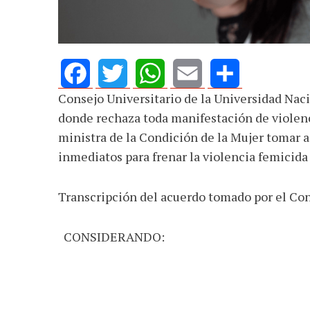
defender la dem
Consejo Universitario de la Universidad Nac
Facebook
Twitter
WhatsApp
Email
Share
donde rechaza toda manifestación de violenci
ministra de la Condición de la Mujer tomar 
inmediatos para frenar la violencia femicida
Transcripción del acuerdo tomado por el Con
CONSIDERANDO: