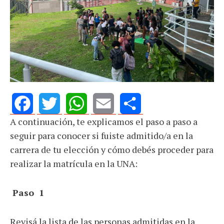
A continuación, te explicamos el paso a paso a
Facebook
Twitter
WhatsApp
Email
Share
seguir para conocer si fuiste admitido/a en la
carrera de tu elección y cómo debés proceder para
realizar la matrícula en la UNA:
Paso 1
Revisá la lista de las personas admitidas en la