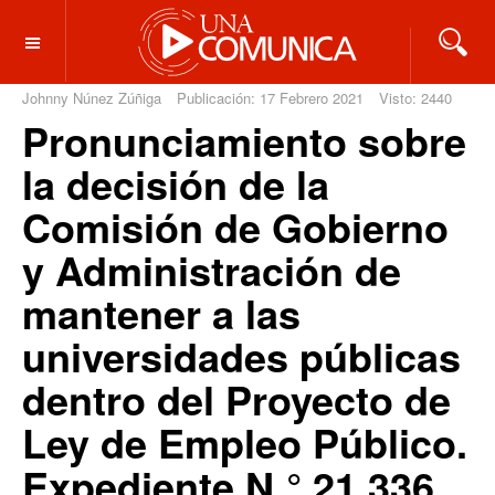
OFF CANVAS
Johnny Núnez Zúñiga
Publicación: 17 Febrero 2021
Visto: 2440
Pronunciamiento sobre
la decisión de la
Comisión de Gobierno
y Administración de
mantener a las
universidades públicas
dentro del Proyecto de
Ley de Empleo Público.
Expediente N.° 21.336