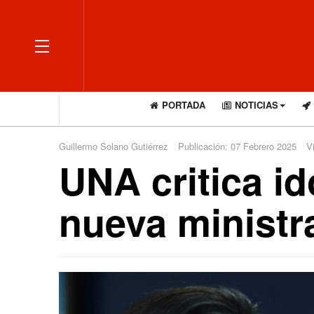
OFF CANVAS
PORTADA
NOTICIAS
Guillermo Solano Gutiérrez
Publicación: 07 Febrero 2025
V
UNA critica i
nueva ministr