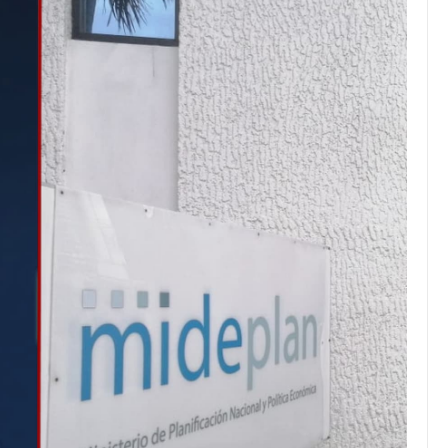
JULIO 24, 2026
Rechazo al reparto desigual
de ganancias es mayor
cuando hubo esfuerzo
tario llama a
ocracia