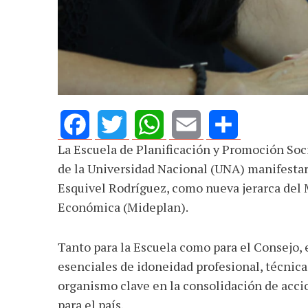
La Escuela de Planificación y Promoción Soci
Facebook
Twitter
WhatsApp
Email
Share
de la Universidad Nacional (UNA) manifesta
Esquivel Rodríguez, como nueva jerarca del M
Económica (Mideplan).
Tanto para la Escuela como para el Consejo,
esenciales de idoneidad profesional, técnica
organismo clave en la consolidación de acci
para el país.