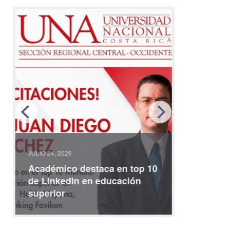
JULIO 24, 2026
JULIO 08, 2
Académico destaca en top 10
Partici
de LinkedIn en educación
interna
superior
identid