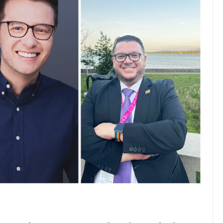
JULIO 24, 2026
Rechazo al reparto desigual
de ganancias es mayor
cuando hubo esfuerzo
tario llama a
ocracia