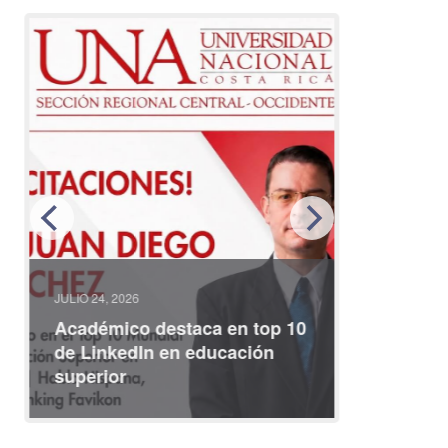
JULIO 24, 2026
JULIO 08, 2
Académico destaca en top 10
Partici
de LinkedIn en educación
interna
superior
identid