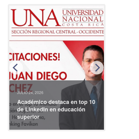
JULIO 24, 2026
JULIO 08, 2
Académico destaca en top 10
Partici
de LinkedIn en educación
interna
superior
identid