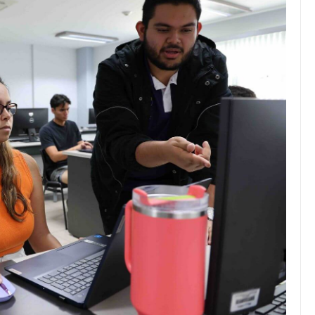
JULIO 24, 2026
Rechazo al reparto desigual
de ganancias es mayor
cuando hubo esfuerzo
tario llama a
ocracia