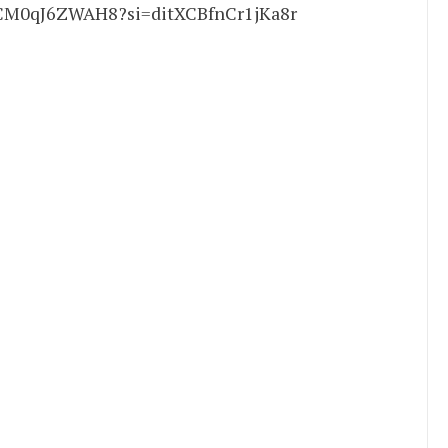
.be/CM0qJ6ZWAH8?si=ditXCBfnCr1jKa8r