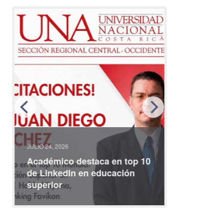
JULIO 24, 2026
JULIO 08, 2
Académico destaca en top 10
Partici
de LinkedIn en educación
interna
superior
identid