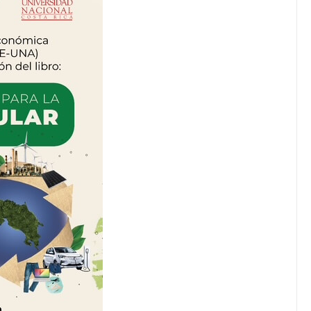
JULIO 24, 2026
Rechazo al reparto desigual
de ganancias es mayor
cuando hubo esfuerzo
tario llama a
ocracia