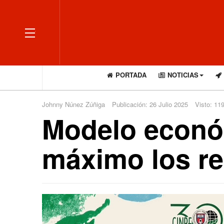
OFF CANVAS
PORTADA
NOTICIAS
Johnny Núnez Zúñiga
Publicación: 26 Julio 2025
Visto: 11
Modelo econó
máximo los r