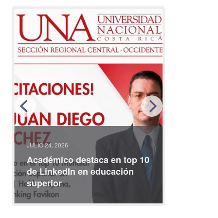
JULIO 24, 2026
JULIO 08, 2
Académico destaca en top 10
Partici
de LinkedIn en educación
interna
superior
identid