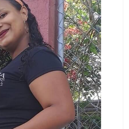
JULIO 24, 2026
Rechazo al reparto desigual
de ganancias es mayor
cuando hubo esfuerzo
tario llama a
ocracia