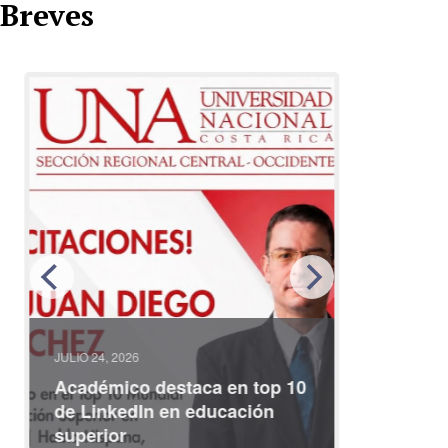
Breves
JULIO 24, 2026
JULIO 08, 2
Académico destaca en top 10
Partici
de LinkedIn en educación
interna
superior
identid