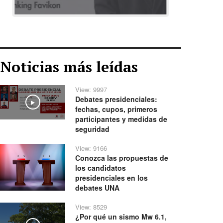
Noticias más leídas
View: 9997
Debates presidenciales:
Play
fechas, cupos, primeros
participantes y medidas de
seguridad
View: 9166
Conozca las propuestas de
los candidatos
presidenciales en los
debates UNA
View: 8529
¿Por qué un sismo Mw 6.1,