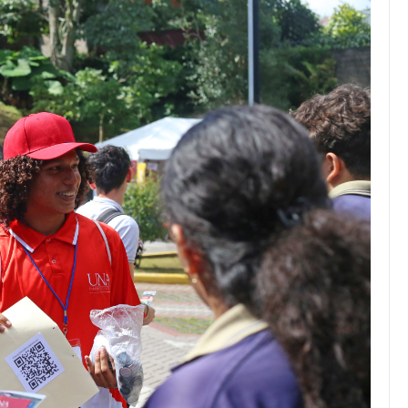
JULIO 24, 2026
Rechazo al reparto desigual
de ganancias es mayor
cuando hubo esfuerzo
tario llama a