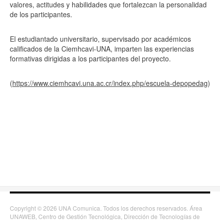
valores, actitudes y habilidades que fortalezcan la personalidad
de los participantes.
El estudiantado universitario, supervisado por académicos
calificados de la Ciemhcavi-UNA, imparten las experiencias
formativas dirigidas a los participantes del proyecto.
(
https://www.ciemhcavi.una.ac.cr/index.php/escuela-depopedag
)
Copyright © 2026 UNA Comunica. Todos los derechos reservados. Área
UNAWEB, Centro de Gestión Tecnológica, Dirección de Tecnologías de