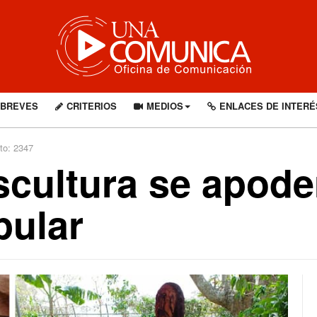
BREVES
CRITERIOS
MEDIOS
ENLACES DE INTERÉ
to: 2347
escultura se apod
pular