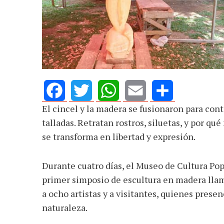
El cincel y la madera se fusionaron para cont
Facebook
Twitter
WhatsApp
Email
Share
talladas. Retratan rostros, siluetas, y por qu
se transforma en libertad y expresión.
Durante cuatro días, el Museo de Cultura Pop
primer simposio de escultura en madera lla
a ocho artistas y a visitantes, quienes prese
naturaleza.