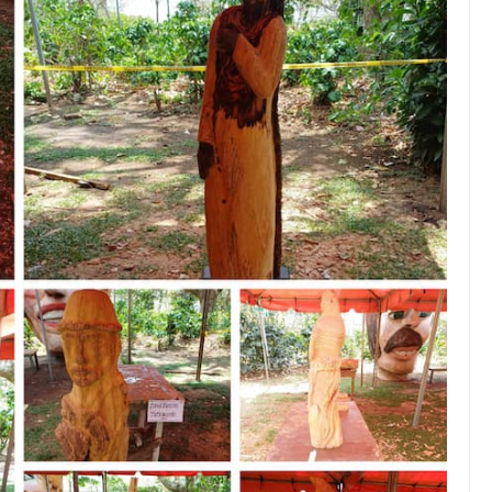
JULIO 24, 2026
Rechazo al reparto desigual
de ganancias es mayor
cuando hubo esfuerzo
tario llama a
ocracia