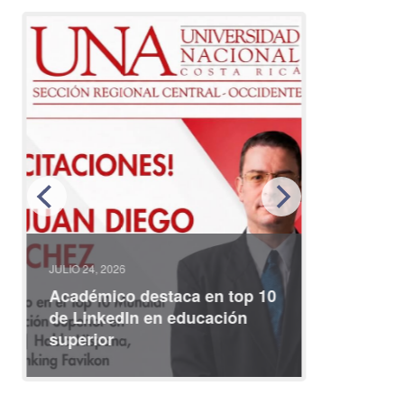
JULIO 24, 2026
JULIO 08, 2
Académico destaca en top 10
Partici
de LinkedIn en educación
interna
superior
identid