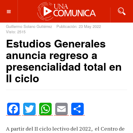
OFF CANVAS
Guillermo Solano Gutiérrez
Publicación: 23 May 2022
Visto: 2515
Estudios Generales
anuncia regreso a
presencialidad total en
II ciclo
Facebook
Twitter
WhatsApp
Email
Share
A partir del II ciclo lectivo del 2022,
el Centro de