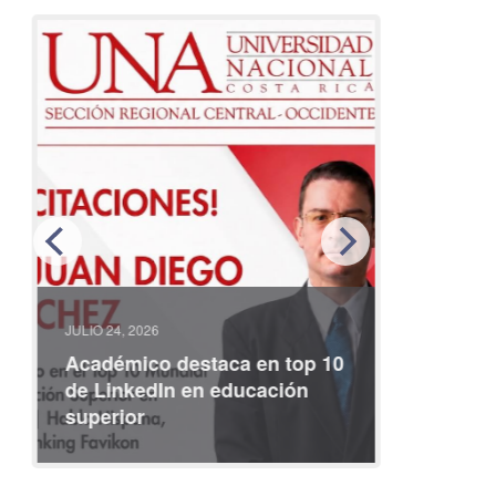
JULIO 24, 2026
JULIO 08, 2
Académico destaca en top 10
Partici
de LinkedIn en educación
interna
superior
identid