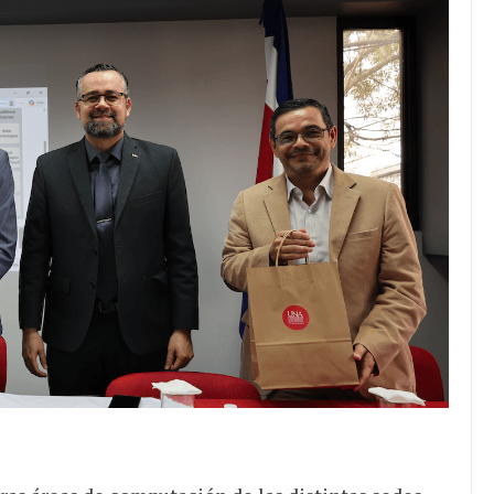
JULIO 24, 2026
Rechazo al reparto desigual
de ganancias es mayor
cuando hubo esfuerzo
tario llama a
ocracia