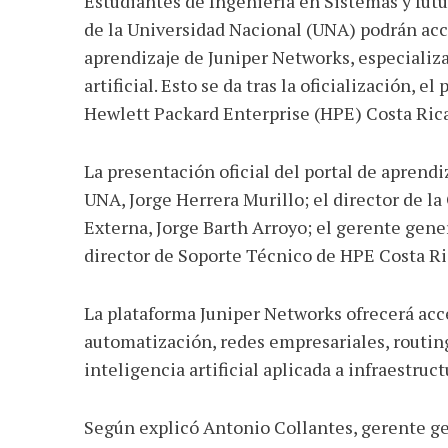
Estudiantes de Ingeniería en Sistemas y futu
Facebook
Twitter
WhatsApp
Email
Share
de la Universidad Nacional (UNA) podrán acce
aprendizaje de Juniper Networks, especializa
artificial. Esto se da tras la oficialización,
Hewlett Packard Enterprise (HPE) Costa Rica
La presentación oficial del portal de aprendiz
UNA, Jorge Herrera Murillo; el director de l
Externa, Jorge Barth Arroyo; el gerente gene
director de Soporte Técnico de HPE Costa Ri
La plataforma Juniper Networks ofrecerá acce
automatización, redes empresariales, routing
inteligencia artificial aplicada a infraestruc
Según explicó Antonio Collantes, gerente ge