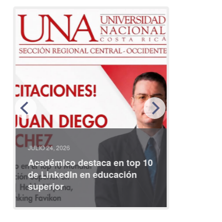
JULIO 24, 2026
JULIO 08, 2
Académico destaca en top 10
Partici
de LinkedIn en educación
interna
superior
identid