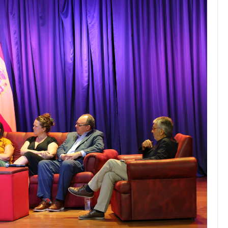
JULIO 24, 2026
Rechazo al reparto desigual
de ganancias es mayor
cuando hubo esfuerzo
tario llama a
ocracia