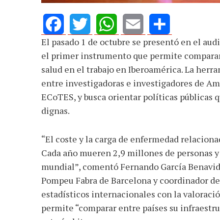
El pasado 1 de octubre se presentó en el au
Facebook
Twitter
WhatsApp
Email
Share
el primer instrumento que permite comparar
salud en el trabajo en Iberoamérica. La herr
entre investigadoras e investigadores de Amé
ECoTES, y busca orientar políticas públicas 
dignas.
“El coste y la carga de enfermedad relaciona
Cada año mueren 2,9 millones de personas y 
mundial”, comentó Fernando García Benavides
Pompeu Fabra de Barcelona y coordinador del
estadísticos internacionales con la valoració
permite “comparar entre países su infraestruc