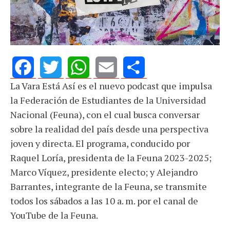
La Vara Está Así es el nuevo podcast que impulsa
Facebook
Twitter
WhatsApp
Email
Share
la Federación de Estudiantes de la Universidad
Nacional (Feuna), con el cual busca conversar
sobre la realidad del país desde una perspectiva
joven y directa. El programa, conducido por
Raquel Loría, presidenta de la Feuna 2023-2025;
Marco Víquez, presidente electo; y Alejandro
Barrantes, integrante de la Feuna, se transmite
todos los sábados a las 10 a. m. por el canal de
YouTube de la Feuna.