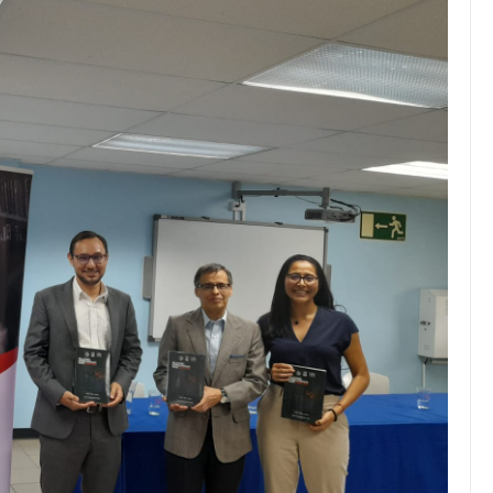
JULIO 24, 2026
Rechazo al reparto desigual
de ganancias es mayor
cuando hubo esfuerzo
tario llama a
ocracia