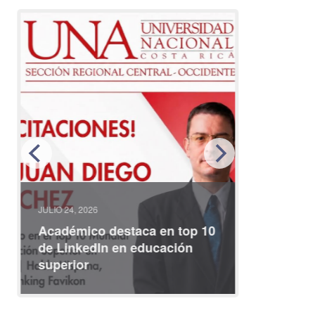
JULIO 24, 2026
JULIO 08, 2
Académico destaca en top 10
Partici
de LinkedIn en educación
interna
superior
identid