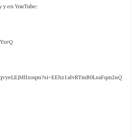
y y en YouTube:
wYzeQ
ahqqvyeLEjMIlzoqm?si=EEhz1alvRTmB0LsaFqm2uQ