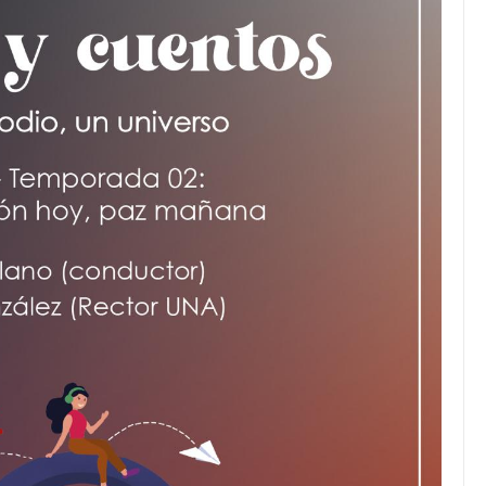
JULIO 24, 2026
Rechazo al reparto desigual
de ganancias es mayor
cuando hubo esfuerzo
tario llama a
ocracia