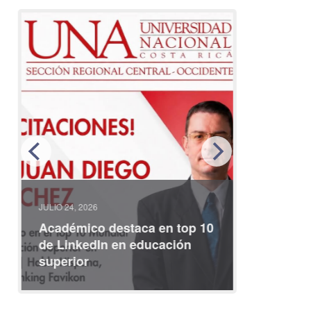
JULIO 24, 2026
JULIO 08, 2
Académico destaca en top 10
Partici
de LinkedIn en educación
interna
superior
identid