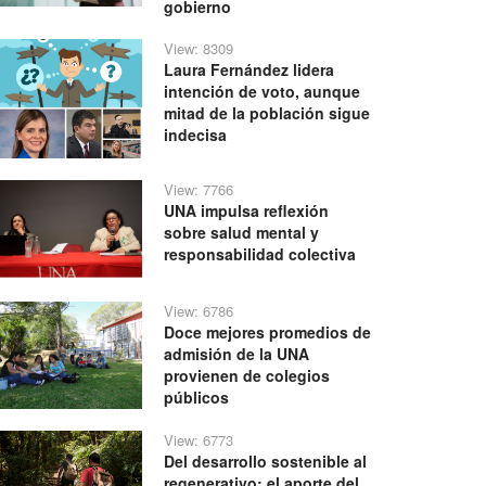
gobierno
View: 8309
Laura Fernández lidera
intención de voto, aunque
mitad de la población sigue
indecisa
View: 7766
UNA impulsa reflexión
sobre salud mental y
responsabilidad colectiva
View: 6786
Doce mejores promedios de
admisión de la UNA
provienen de colegios
públicos
View: 6773
Del desarrollo sostenible al
regenerativo: el aporte del