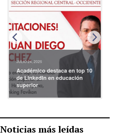
JULIO 24, 2026
JULIO 08, 2
Académico destaca en top 10
Partici
de LinkedIn en educación
interna
superior
identid
Noticias más leídas