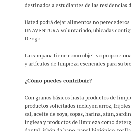
destinados a estudiantes de las residencia
Usted podrá dejar alimentos no perecederos h
UNAVENTURA Voluntariado, ubicadas contigu
Dengo.
La campaña tiene como objetivo proporcionar
y artículos de limpieza esenciales para su bi
AGOSTO 05, 2026
¿Cómo puedes contribuir?
Consejo Universi
defender la dem
Con granos básicos hasta productos de limpie
productos solicitados incluyen arroz, frijoles
sal, aceite de soya, sopas, harina, atún, sardi
inglesa y productos de limpieza como deterge
dental, jabón de baño, papel higiénico, toalla