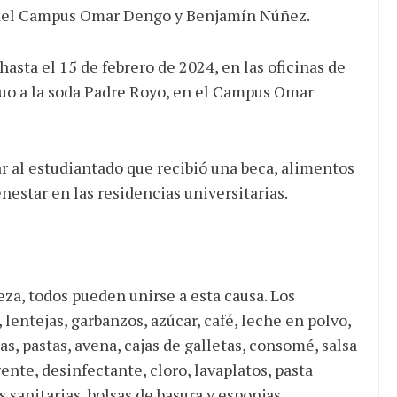
s del Campus Omar Dengo y Benjamín Núñez.
asta el 15 de febrero de 2024, en las oficinas de
o a la soda Padre Royo, en el Campus Omar
 al estudiantado que recibió una beca, alimentos
JULIO 24, 2026
enestar en las residencias universitarias.
Rechazo al reparto desigual
de ganancias es mayor
cuando hubo esfuerzo
tario llama a
ocracia
za, todos pueden unirse a esta causa. Los
, lentejas, garbanzos, azúcar, café, leche en polvo,
nas, pastas, avena, cajas de galletas, consomé, salsa
nte, desinfectante, cloro, lavaplatos, pasta
s sanitarias, bolsas de basura y esponjas