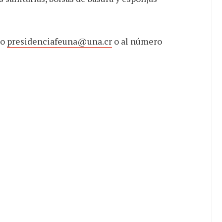
eo
presidenciafeuna@una.cr
o al número