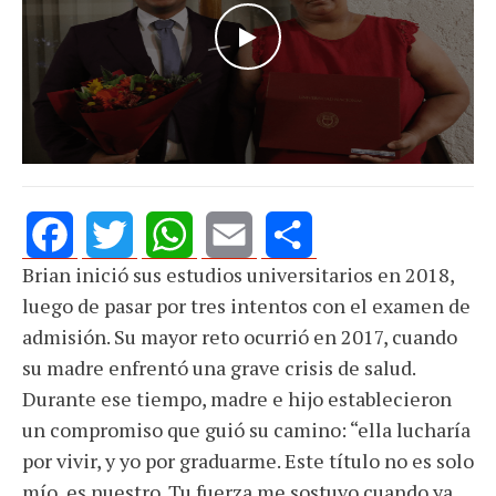
WATCH THE VIDEO
Brian inició sus estudios universitarios en 2018,
Facebook
Twitter
WhatsApp
Email
Share
luego de pasar por tres intentos con el examen de
admisión. Su mayor reto ocurrió en 2017, cuando
su madre enfrentó una grave crisis de salud.
Durante ese tiempo, madre e hijo establecieron
un compromiso que guió su camino: “ella lucharía
por vivir, y yo por graduarme. Este título no es solo
mío, es nuestro. Tu fuerza me sostuvo cuando ya