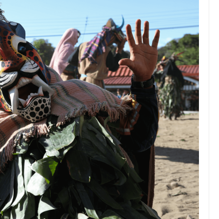
JULIO 24, 2026
Rechazo al reparto desigual
de ganancias es mayor
cuando hubo esfuerzo
tario llama a
ocracia