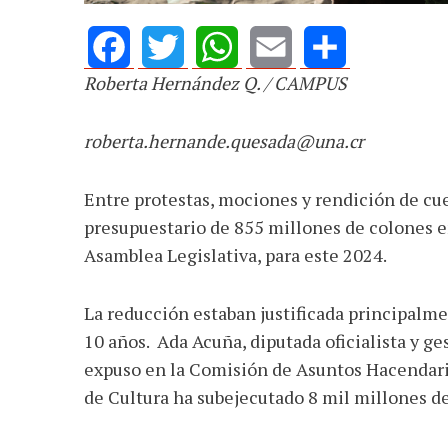
Roberta Hernández Q. / CAMPUS
Facebook
Twitter
WhatsApp
Email
Share
roberta.hernande.quesada
@una.cr
Entre protestas, mociones y rendición de cuen
presupuestario de 855 millones de colones e
Asamblea Legislativa, para este 2024.
La reducción estaban justificada principalme
10 años. Ada Acuña, diputada oficialista y ge
expuso en la Comisión de Asuntos Hacendario
de Cultura ha subejecutado 8 mil millones de