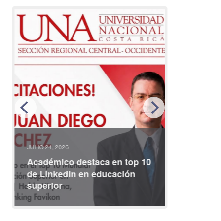
JULIO 24, 2026
JULIO 08, 2
Académico destaca en top 10
Partici
de LinkedIn en educación
interna
superior
identid