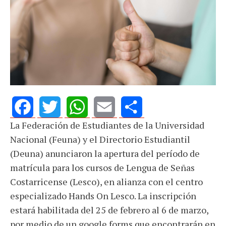
La Federación de Estudiantes de la Universidad
Facebook
Twitter
WhatsApp
Email
Share
Nacional (Feuna) y el Directorio Estudiantil
(Deuna) anunciaron la apertura del período de
matrícula para los cursos de Lengua de Señas
Costarricense (Lesco), en alianza con el centro
especializado Hands On Lesco. La inscripción
estará habilitada del 25 de febrero al 6 de marzo,
por medio de un google forms que encontrarán en