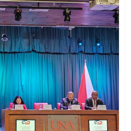
JULIO 24, 2026
to desigual
Académico destaca en top 10
 mayor
de LinkedIn en educación
uerzo
superior