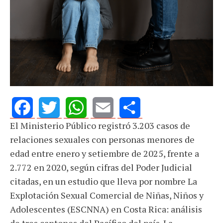
El Ministerio Público registró 3.203 casos de
Facebook
Twitter
WhatsApp
Email
Share
relaciones sexuales con personas menores de
edad entre enero y setiembre de 2025, frente a
2.772 en 2020, según cifras del Poder Judicial
citadas, en un estudio que lleva por nombre La
Explotación Sexual Comercial de Niñas, Niños y
Adolescentes (ESCNNA) en Costa Rica: análisis
de tres cantones del Pacífico del país. La