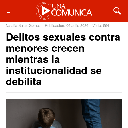
OFF CANVAS
Natalia Salas Gómez
Publicación: 06 Julio 2026
Visto: 594
Delitos sexuales contra
menores crecen
mientras la
institucionalidad se
debilita