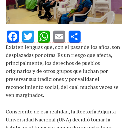
Existen lenguas que, con el pasar de los años, son
Facebook
Twitter
WhatsApp
Email
Share
desplazadas por otras. Es un riesgo que afecta,
principalmente, los derechos de pueblos
originarios y de otros grupos que luchan por
preservar sus tradiciones y por validar el
reconocimiento social, del cual muchas veces se
ven marginados.
Consciente de esa realidad, la Rectoría Adjunta
Universidad Nacional (UNA) decidió tomar la
batuta en el tema por medio de una estrategia