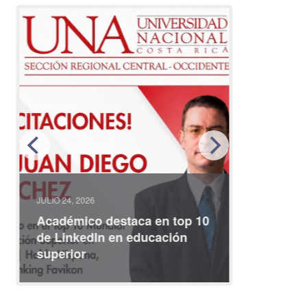
JULIO 24, 2026
JULIO 08, 2
Académico destaca en top 10
Partici
de LinkedIn en educación
interna
superior
identid