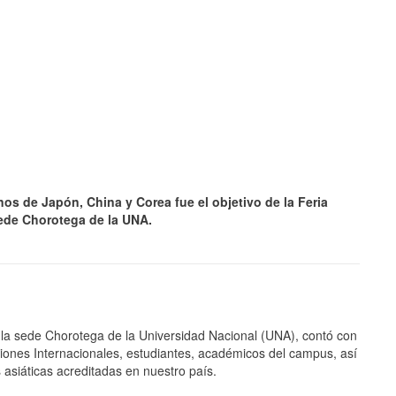
s de Japón, China y Corea fue el objetivo de la Feria
sede Chorotega de la UNA.
JULIO 24, 2026
Rechazo al reparto desigual
de ganancias es mayor
cuando hubo esfuerzo
ario llama a
e la sede Chorotega de la Universidad Nacional (UNA), contó con
cracia
ciones Internacionales, estudiantes, académicos del campus, así
asiáticas acreditadas en nuestro país.