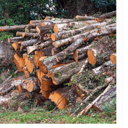
JULIO 24, 2026
Rechazo al reparto desigual
de ganancias es mayor
cuando hubo esfuerzo
tario llama a
ocracia