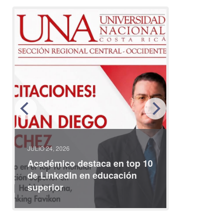
JULIO 24, 2026
JULIO 08, 2
Académico destaca en top 10
Partici
de LinkedIn en educación
interna
superior
identid