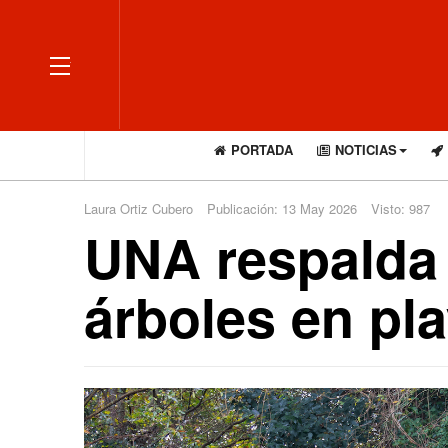
OFF CANVAS
PORTADA
NOTICIAS
Laura Ortiz Cubero
Publicación: 13 May 2026
Visto: 987
UNA respalda 
árboles en pl