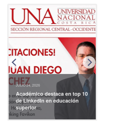
JULIO 24, 2026
JULIO 08, 2
Académico destaca en top 10
Partici
de LinkedIn en educación
interna
superior
identid