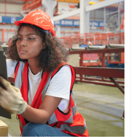
JULIO 24, 2026
Rechazo al reparto desigual
de ganancias es mayor
cuando hubo esfuerzo
tario llama a
ocracia