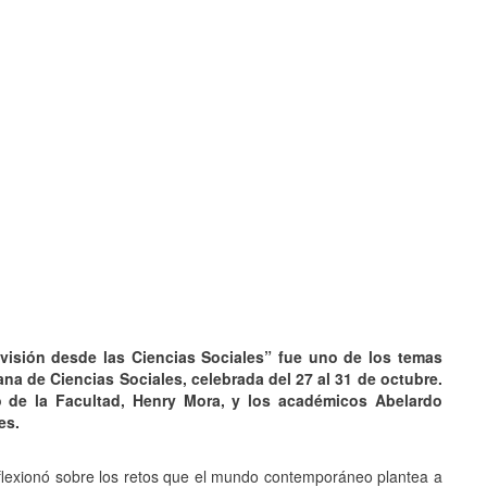
JULIO 24, 2026
Rechazo al reparto desigual
 visión desde las Ciencias Sociales” fue uno de los temas
de ganancias es mayor
na de Ciencias Sociales, celebrada del 27 al 31 de octubre.
cuando hubo esfuerzo
 de la Facultad, Henry Mora, y los académicos Abelardo
ario llama a
es.
cracia
eflexionó sobre los retos que el mundo contemporáneo plantea a