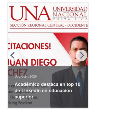
JULIO 24, 2026
JULIO 08, 2
Académico destaca en top 10
Partici
de LinkedIn en educación
interna
superior
identid