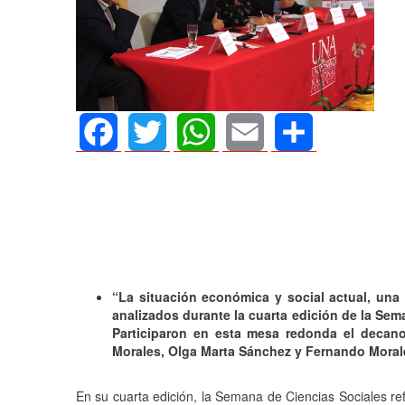
Facebook
Twitter
WhatsApp
Email
Share
“La situación económica y social actual, una
AGOSTO 05, 2026
analizados durante la cuarta edición de la Sema
Participaron en esta mesa redonda el decano
Consejo Universit
Morales, Olga Marta Sánchez y Fernando Moral
defender la demo
En su cuarta edición, la Semana de Ciencias Sociales r