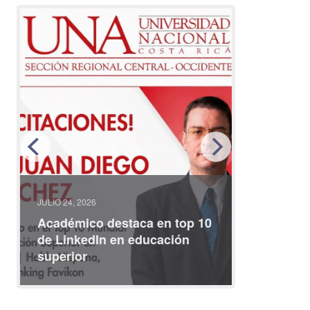
JULIO 24, 2026
JULIO 08, 2
Académico destaca en top 10
Partici
de LinkedIn en educación
interna
superior
identid