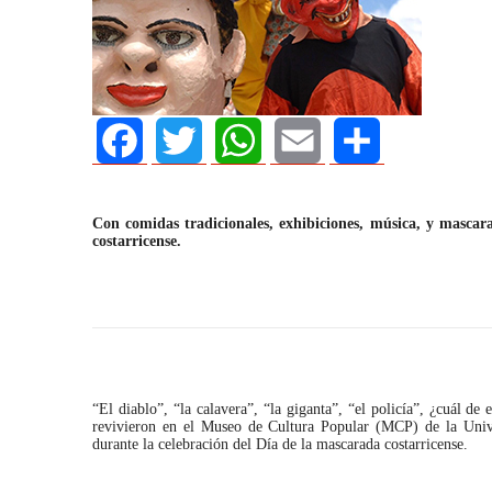
Facebook
Twitter
WhatsApp
Email
Share
Con comidas tradicionales, exhibiciones, música, y mascar
costarricense.
AGOSTO 05, 2026
Consejo Universit
“El diablo”, “la calavera”, “la giganta”, “el policía”, ¿cuál d
revivieron en el Museo de Cultura Popular (MCP) de la Univ
defender la demo
durante la celebración del Día de la mascarada costarricense.