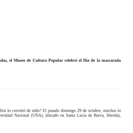
adas, el Museo de Cultura Popular celebró el Día de la mascarada
JULIO 24, 2026
Rechazo al reparto desigual
de ganancias es mayor
cuando hubo esfuerzo
ario llama a
e ellos lo corretió de niño? El pasado domingo 29 de octubre, muchos lo
ersidad Nacional (UNA), ubicado en Santa Lucía de Barva, Heredia,
cracia