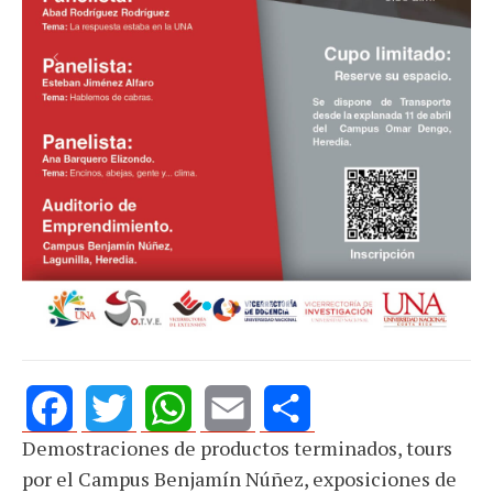
Previous
Next
Demostraciones de productos terminados, tours
Facebook
Twitter
WhatsApp
Email
Share
por el Campus Benjamín Núñez, exposiciones de