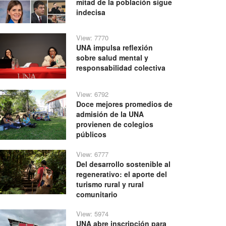
mitad de la población sigue
indecisa
View: 7770
UNA impulsa reflexión
sobre salud mental y
responsabilidad colectiva
View: 6792
Doce mejores promedios de
admisión de la UNA
provienen de colegios
públicos
View: 6777
Del desarrollo sostenible al
regenerativo: el aporte del
turismo rural y rural
comunitario
View: 5974
UNA abre inscripción para