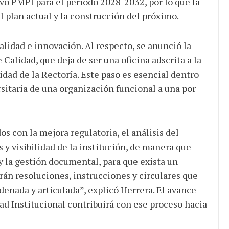
evo PMPI para el periodo 2028-2032, por lo que la
l plan actual y la construcción del próximo.
calidad e innovación. Al respecto, se anunció la
JULIO 24, 2026
Calidad, que deja de ser una oficina adscrita a la
Rechazo al reparto desigual
idad de la Rectoría. Este paso es esencial dentro
de ganancias es mayor
rsitaria de una organización funcional a una por
cuando hubo esfuerzo
tario llama a
ocracia
s con la mejora regulatoria, el análisis del
y visibilidad de la institución, de manera que
 y la gestión documental, para que exista un
rán resoluciones, instrucciones y circulares que
denada y articulada”, explicó Herrera. El avance
ad Institucional contribuirá con ese proceso hacia