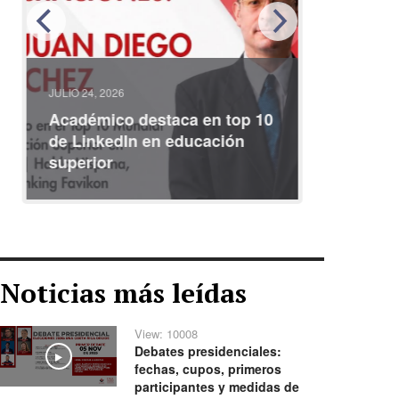
JULIO 24, 2026
JULIO 08, 2
Académico destaca en top 10
Partici
de LinkedIn en educación
interna
superior
identid
Noticias más leídas
View: 10008
Debates presidenciales:
Play
fechas, cupos, primeros
participantes y medidas de