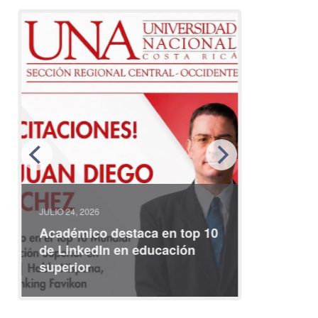
JULIO 24, 2026
JULIO 08, 2
Académico destaca en top 10
Partici
de LinkedIn en educación
interna
superior
identid