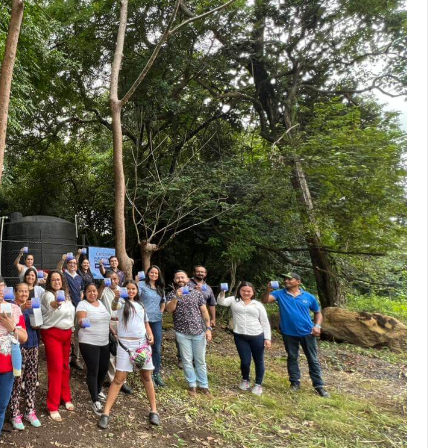
JULIO 24, 2026
Rechazo al reparto desigual
de ganancias es mayor
cuando hubo esfuerzo
tario llama a
ocracia