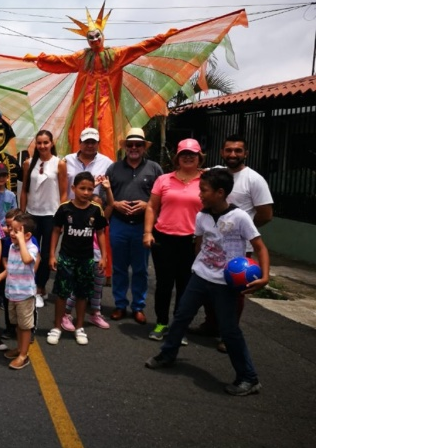
JULIO 24, 2026
Rechazo al reparto desigual
de ganancias es mayor
cuando hubo esfuerzo
ario llama a
cracia