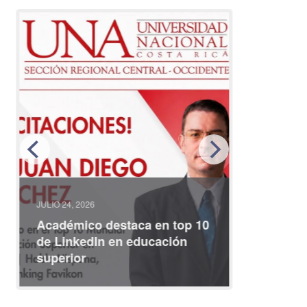
JULIO 24, 2026
JULIO 08, 2
Académico destaca en top 10
Partici
de LinkedIn en educación
interna
superior
identid