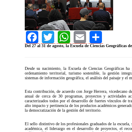
Del 27 al 31 de agosto, la Escuela de Ciencias Geográficas d
Facebook
Twitter
WhatsApp
Email
Share
Desde su nacimiento, la Escuela de Ciencias Geográficas ha 
ordenamiento territorial, turismo sostenible, la gestión integ
sistemas de información geográfica, el análisis del paisaje y el 
Esta contribución, de acuerdo con Jorge Herrera, vicedecano de 
anual de cerca de 30 programas, proyectos y actividades aca
caracterizados todos por el desarrollo de fuertes vínculos de tr
AGOSTO 05, 2026
alto impacto y pertinencia de los productos académicos generad
Consejo Universit
la democratización de la gestión del territorio.
defender la demo
El sello distintivo de los profesionales graduados de la escuela, 
académica, el liderazgo en el desarrollo de proyectos, el rec