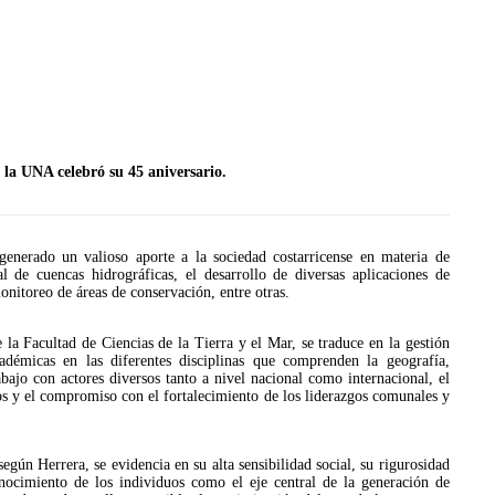
e la UNA celebró su 45 aniversario.
generado un valioso aporte a la sociedad costarricense en materia de
ral de cuencas hidrográficas, el desarrollo de diversas aplicaciones de
monitoreo de áreas de conservación, entre otras.
JULIO 24, 2026
la Facultad de Ciencias de la Tierra y el Mar, se traduce en la gestión
Rechazo al reparto desigual
démicas en las diferentes disciplinas que comprenden la geografía,
de ganancias es mayor
abajo con actores diversos tanto a nivel nacional como internacional, el
os y el compromiso con el fortalecimiento de los liderazgos comunales y
cuando hubo esfuerzo
ario llama a
cracia
según Herrera, se evidencia en su alta sensibilidad social, su rigurosidad
onocimiento de los individuos como el eje central de la generación de