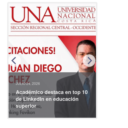
JULIO 24, 2026
JULIO 08, 2
Académico destaca en top 10
Partici
de LinkedIn en educación
interna
superior
identid