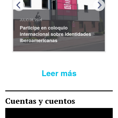
JULIO 08, 2026
JULI
Participe en coloquio
Fie
internacional sobre identidades
bem
iberoamericanas
Pop
Leer más
Cuentas y cuentos