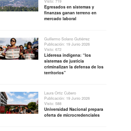
Visto: 719
Egresados en sistemas y
finanzas ganan terreno en
mercado laboral
Guillermo Solano Gutiérrez
Publicación: 19 Junio 2026
Visto: 672
Lideresa indígena: “los
sistemas de justicia
criminalizan la defensa de los
territorios”
Laura Ortiz Cubero
Publicación: 19 Junio 2026
Visto: 588
Universidad Nacional prepara
oferta de microcredenciales