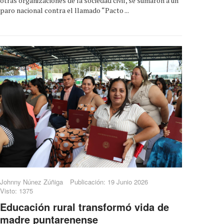
otras organizaciones de la sociedad civil, se sumaron a un
paro nacional contra el llamado “Pacto ...
Johnny Núnez Zúñiga
Publicación: 19 Junio 2026
Visto: 1375
Educación rural transformó vida de
madre puntarenense