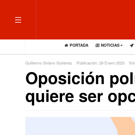
OFF CANVAS
PORTADA
NOTICIAS
Guillermo Solano Gutiérrez
Publicación: 29 Enero 2025
Vis
Oposición polí
quiere ser opc