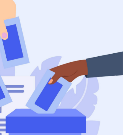
JULIO 24, 2026
Rechazo al reparto desigual
de ganancias es mayor
cuando hubo esfuerzo
tario llama a
ocracia