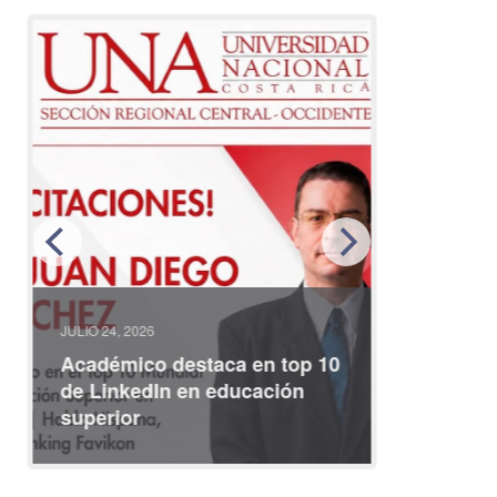
JULIO 24, 2026
JULIO 08, 2
Académico destaca en top 10
Partici
de LinkedIn en educación
interna
superior
identid