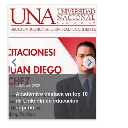
JULIO 24, 2026
JULIO 08, 2
Académico destaca en top 10
Partici
de LinkedIn en educación
interna
superior
identid