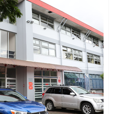
JULIO 24, 2026
Rechazo al reparto desigual
de ganancias es mayor
cuando hubo esfuerzo
tario llama a
ocracia