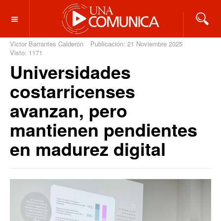
OFF CANVAS
Victor Barrantes Calderón
Publicación: 21 Noviembre 2025
Visto: 1171
Universidades
costarricenses
avanzan, pero
mantienen pendientes
en madurez digital