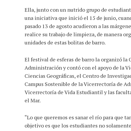
Ella, junto con un nutrido grupo de estudian
una iniciativa que inició el 15 de junio, cuan
pasado 13 de agosto acudieron a las márgenes
realice su trabajo de limpieza, de manera orgá
unidades de estas bolitas de barro.
AGOSTO 05, 2026
Consejo Universi
El festival de esferas de barro la organizó l
defender la dem
Administración y contó con el apoyo de la Vi
Ciencias Geográficas, el Centro de Investig
Campus Sostenible de la Vicerrectoría de Ad
Vicerrectoría de Vida Estudiantil y las facult
el Mar.
“Lo que queremos es sanar el río para que ta
objetivo es que los estudiantes no solament