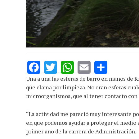
Una a una las esferas de barro en manos de Kr
Facebook
Twitter
WhatsApp
Email
Share
que clama por limpieza. No eran esferas cual
microorganismos, que al tener contacto con e
“La actividad me pareció muy interesante po
en que podemos ayudar a proteger el medio a
primer año de la carrera de Administración.