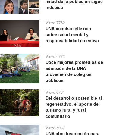
mitad de la población sigue
indecisa
View: 7762
UNA impulsa reflexión
sobre salud mental y
responsabilidad colectiva
View: 6772
Doce mejores promedios de
admisión de la UNA
provienen de colegios
públicos
View: 6761
Del desarrollo sostenible al
regenerativo: el aporte del
turismo rural y rural
comunitario
View: 5937
UNA abre inscripción para