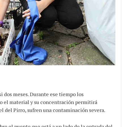
si dos meses. Durante ese tiempo los
 el material y su concentración permitirá
el del Pirro, sufren una contaminación severa.
bre el puente que está a un lado de la entrada del