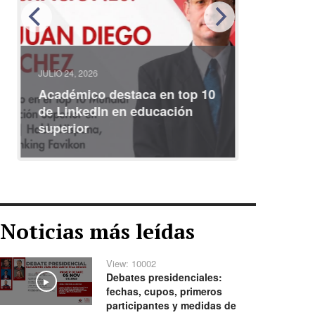
JULIO 24, 2026
JULIO 08, 2
Académico destaca en top 10
Partici
de LinkedIn en educación
interna
superior
identid
Noticias más leídas
View: 10002
Debates presidenciales:
Play
fechas, cupos, primeros
participantes y medidas de