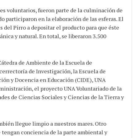
tes voluntarios, fueron parte de la culminación de
do participaron en la elaboración de las esferas. El
 del Pirro a depositar el producto para que éste
JULIO 24, 2026
nica y natural. En total, se liberaron 3.500
Rechazo al reparto desigual
de ganancias es mayor
cuando hubo esfuerzo
tario llama a
a Cátedra de Ambiente de la Escuela de
ocracia
cerrectoría de Investigación, la Escuela de
ación y Docencia en Educación (CIDE), UNA
ministración, el proyecto UNA Voluntariado de la
ades de Ciencias Sociales y Ciencias de la Tierra y
mbién llegue limpio a nuestros mares. Otro
e tengan conciencia de la parte ambiental y