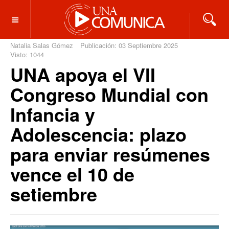
OFF CANVAS
Natalia Salas Gómez
Publicación: 03 Septiembre 2025
Visto: 1044
UNA apoya el VII
Congreso Mundial con
Infancia y
Adolescencia: plazo
para enviar resúmenes
vence el 10 de
setiembre