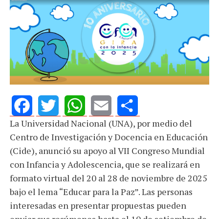
La Universidad Nacional (UNA), por medio del
Facebook
Twitter
WhatsApp
Email
Share
Centro de Investigación y Docencia en Educación
(Cide), anunció su apoyo al VII Congreso Mundial
con Infancia y Adolescencia, que se realizará en
formato virtual del 20 al 28 de noviembre de 2025
bajo el lema “Educar para la Paz”. Las personas
interesadas en presentar propuestas pueden
enviar sus resúmenes hasta el 10 de setiembre de