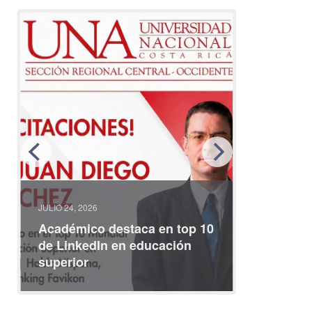
JULIO 24, 2026
JULIO 08, 2
Académico destaca en top 10
Partici
de LinkedIn en educación
interna
superior
identid