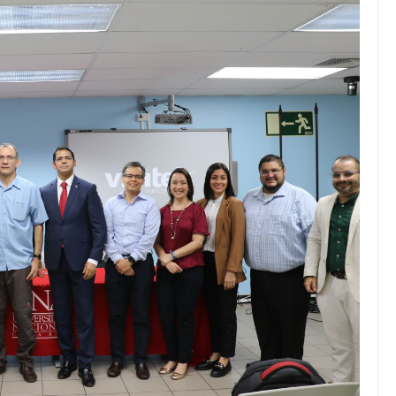
JULIO 24, 2026
Rechazo al reparto desigual
de ganancias es mayor
cuando hubo esfuerzo
tario llama a
ocracia