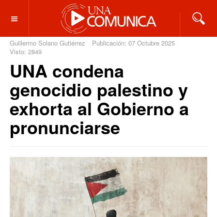
OFF CANVAS
Guillermo Solano Gutiérrez
Publicación: 07 Octubre 2025
Visto: 2849
UNA condena
genocidio palestino y
exhorta al Gobierno a
pronunciarse