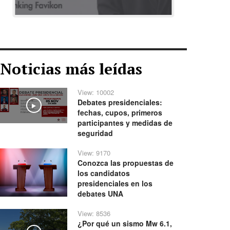
Noticias más leídas
View: 10002
Debates presidenciales:
Play
fechas, cupos, primeros
participantes y medidas de
seguridad
View: 9170
Conozca las propuestas de
los candidatos
presidenciales en los
debates UNA
View: 8536
¿Por qué un sismo Mw 6.1,