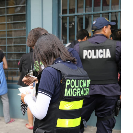
JULIO 24, 2026
Rechazo al reparto desigual
de ganancias es mayor
cuando hubo esfuerzo
tario llama a