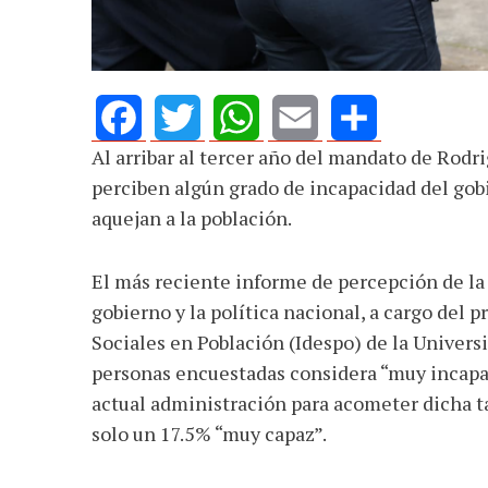
defender la dem
Al arribar al tercer año del mandato de Rodr
Facebook
Twitter
WhatsApp
Email
Share
perciben algún grado de incapacidad del gob
aquejan a la población.
El más reciente informe de percepción de la 
gobierno y la política nacional, a cargo del 
Sociales en Población (Idespo) de la Univers
personas encuestadas considera “muy incapaz”
actual administración para acometer dicha tar
solo un 17.5% “muy capaz”.