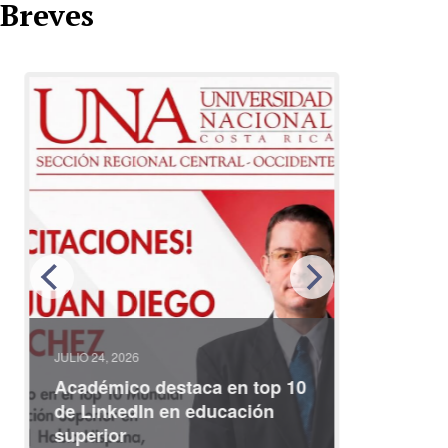
Breves
JULIO 24, 2026
JULIO 08, 2
Académico destaca en top 10
Partici
de LinkedIn en educación
interna
superior
identid