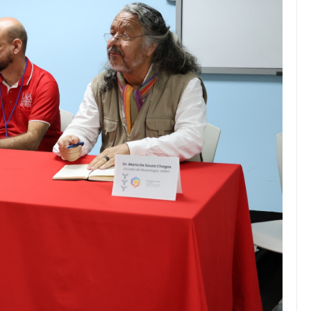
JULIO 24, 2026
Rechazo al reparto desigual
de ganancias es mayor
cuando hubo esfuerzo
tario llama a
ocracia