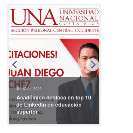
JULIO 24, 2026
JULIO 08, 2
Académico destaca en top 10
Partici
de LinkedIn en educación
interna
superior
identid